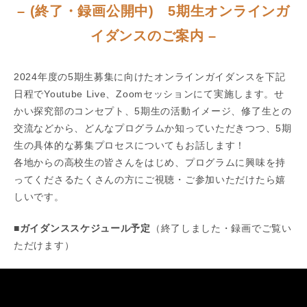
– (終了・録画公開中) 5期生オンラインガ
イダンスのご案内 –
2024年度の5期生募集に向けたオンラインガイダンスを下記
日程でYoutube Live、Zoomセッションにて実施します。せ
かい探究部のコンセプト、5期生の活動イメージ、修了生との
交流などから、どんなプログラムか知っていただきつつ、5期
生の具体的な募集プロセスについてもお話します！
各地からの高校生の皆さんをはじめ、プログラムに興味を持
ってくださるたくさんの方にご視聴・ご参加いただけたら嬉
しいです。
■ガイダンススケジュール予定
（終了しました・録画でご覧い
ただけます）