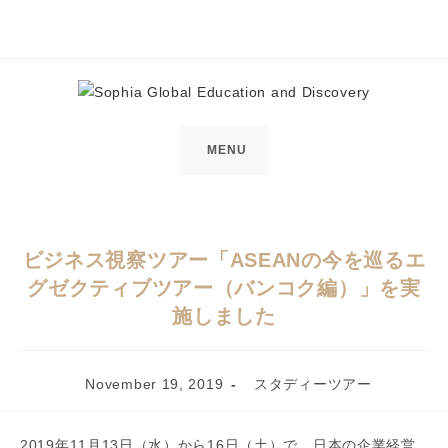
Skip
to
content
MENU
ビジネス視察ツアー「ASEANの今を巡るエ
グゼクティブツアー（バンコク編）」を実
施しました
Post
Post
November 19, 2019
スタディーツアー
published:
category:
2019年11月13日（水）から16日（土）で、日本の企業経営