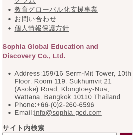
グラム
教育グローバル化支援事業
お問い合わせ
個人情報保護方針
Sophia Global Education and
Discovery Co., Ltd.
Address:
159/16 Serm-Mit Tower, 10th
Floor, Room 119, Sukhumvit 21
(Asoke) Road, Klongtoey-Nua,
Wattana, Bangkok 10110 Thailand
Phone:
+66-(0)2-260-6596
Opens
Email:
info@sophia-ged.com
in
your
サイト内検索